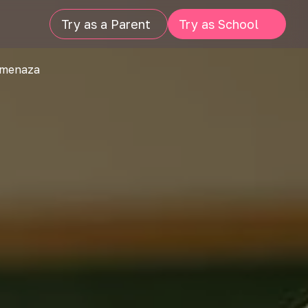
Try as a Parent
Try as School
 amenaza