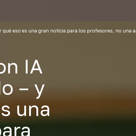
or qué eso es una gran noticia para los profesores, no una
on IA
o – y
es una
para